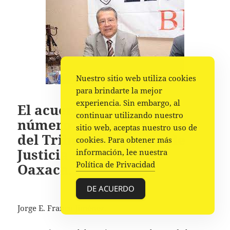
Nuestro sitio web utiliza cookies
para brindarte la mejor
experiencia. Sin embargo, al
El acuerdo general es el
continuar utilizando nuestro
número XX/2022 de pleno
sitio web, aceptas nuestro uso de
del Tribunal Superior de
cookies. Para obtener más
Justicia del Estado de
información, lee nuestra
Política de Privacidad
Oaxaca.
DE ACUERDO
Jorge E. Franco Jiménez.