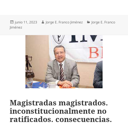
Publicado
Autor
Categorías
junio 11, 2023
Jorge E. Franco Jiménez
Jorge E. Franco
el
Jiménez
Magistradas magistrados.
inconstitucionalmente no
ratificados. consecuencias.