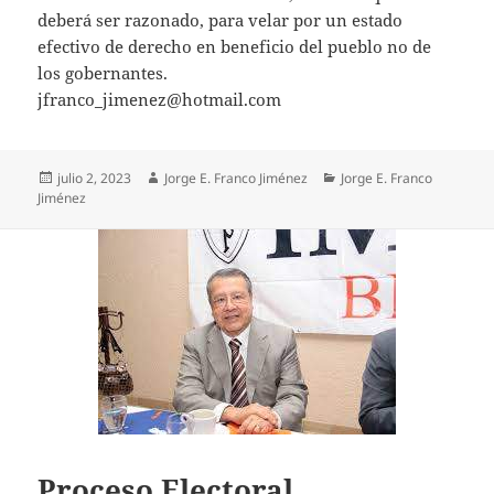
deberá ser razonado, para velar por un estado
efectivo de derecho en beneficio del pueblo no de
los gobernantes.
jfranco_jimenez@hotmail.com
Publicado
Autor
Categorías
julio 2, 2023
Jorge E. Franco Jiménez
Jorge E. Franco
el
Jiménez
Proceso Electoral.