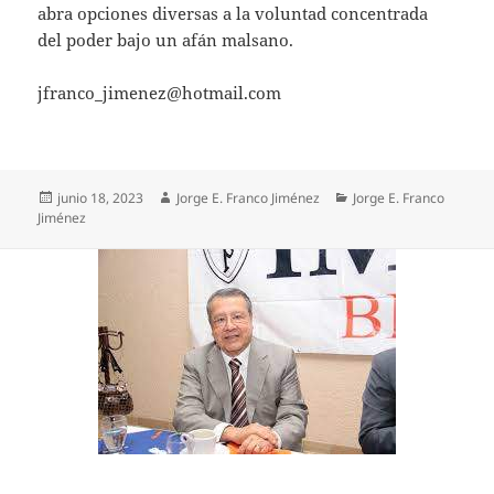
abra opciones diversas a la voluntad concentrada
del poder bajo un afán malsano.
jfranco_jimenez@hotmail.com
Publicado
Autor
Categorías
junio 18, 2023
Jorge E. Franco Jiménez
Jorge E. Franco
el
Jiménez