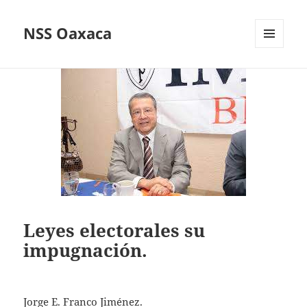
NSS Oaxaca
MENÚ
Y
WIDGETS
Leyes electorales su
impugnación.
Jorge E. Franco Jiménez.