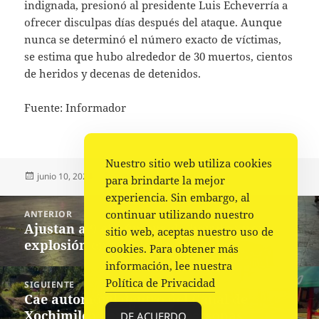
indignada, presionó al presidente Luis Echeverría a
ofrecer disculpas días después del ataque. Aunque
nunca se determinó el número exacto de víctimas,
se estima que hubo alrededor de 30 muertos, cientos
de heridos y decenas de detenidos.
Fuente: Informador
Nuestro sitio web utiliza cookies
Publicado
Autor
Categorías
junio 10, 2024
Fuente
Nacional
para brindarte la mejor
el
experiencia. Sin embargo, al
Navegación
continuar utilizando nuestro
ANTERIOR
de
Ajustan a 9 el número de heridos por
Entrada
sitio web, aceptas nuestro uso de
entradas
explosión en zócalo de Acapulco
anterior:
cookies. Para obtener más
información, lee nuestra
Política de Privacidad
SIGUIENTE
Cae automóvil dentro del Canal de
Siguiente
Xochimilco; mueren dos personas
entrada:
DE ACUERDO