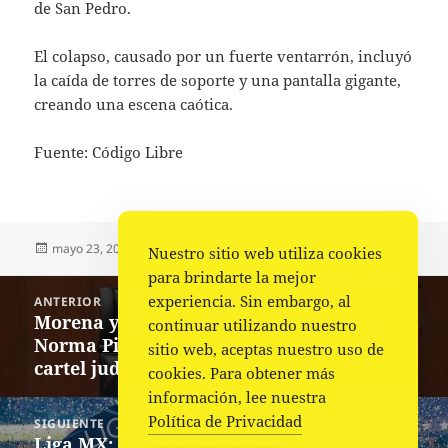
de San Pedro.
El colapso, causado por un fuerte ventarrón, incluyó
la caída de torres de soporte y una pantalla gigante,
creando una escena caótica.
Fuente: Código Libre
Publicado
Autor
Categorías
mayo 23, 2024
Fuente
Nacional
Nuestro sitio web utiliza cookies
el
para brindarte la mejor
Navegación
experiencia. Sin embargo, al
ANTERIOR
de
Morena y aliados piden renuncia de
Entrada
continuar utilizando nuestro
entradas
Norma Piña a la Corte por “encabezar
anterior:
sitio web, aceptas nuestro uso de
cartel judicial”
cookies. Para obtener más
información, lee nuestra
Política de Privacidad
SIGUIENTE
Liga MX: América es bicampeón y llega a
Siguiente