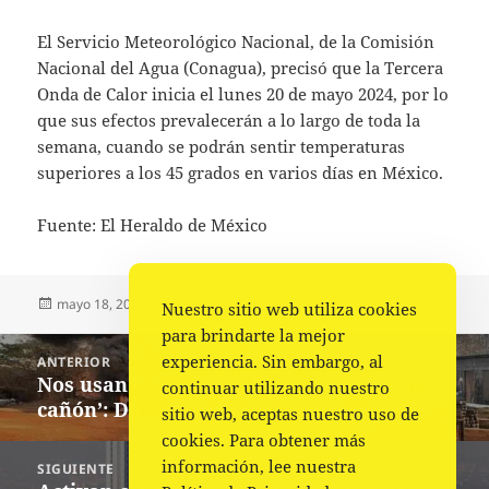
El Servicio Meteorológico Nacional, de la Comisión
Nacional del Agua (Conagua), precisó que la Tercera
Onda de Calor inicia el lunes 20 de mayo 2024, por lo
que sus efectos prevalecerán a lo largo de toda la
semana, cuando se podrán sentir temperaturas
superiores a los 45 grados en varios días en México.
Fuente: El Heraldo de México
Publicado
Autor
Categorías
mayo 18, 2024
Fuente
Nacional
Nuestro sitio web utiliza cookies
el
para brindarte la mejor
Navegación
experiencia. Sin embargo, al
ANTERIOR
de
Nos usan de ‘barrera humana, carne de
Entrada
continuar utilizando nuestro
entradas
cañón’: Diócesis de Chiapas tras masacre
anterior:
sitio web, aceptas nuestro uso de
cookies. Para obtener más
información, lee nuestra
SIGUIENTE