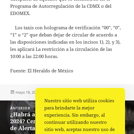
Programa de Autorregulación de la CDMX o del
EDOMEX.
Los taxis con holograma de verificación “00”, “0”,
“1” o “2” que deban dejar de circular de acuerdo a
las disposiciones indicadas en los incisos 1), 2), y 3),
les aplicará La restricción a la circulación de las
10:00 a las 22:00 horas.
Fuente: El Heraldo de México
Publicado
Autor
Categorías
mayo 18, 2024
Fuente
Nacional
,
Portada
el
Nuestro sitio web utiliza cookies
Navegación
para brindarte la mejor
ANTERIOR
de
¿Habrá apagones de luz hoy, 18 de mayo
Entrada
experiencia. Sin embargo, al
entradas
2024? Cenace declara Estado Operativo
anterior:
continuar utilizando nuestro
de Alerta
sitio web, aceptas nuestro uso de