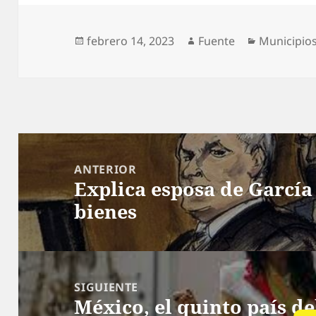
Publicado
Autor
Categoría
febrero 14, 2023
Fuente
Municipio
el
Navegación
de
ANTERIOR
Explica esposa de Garcí
entradas
Entrada
bienes
anterior:
SIGUIENTE
México, el quinto país 
Siguiente