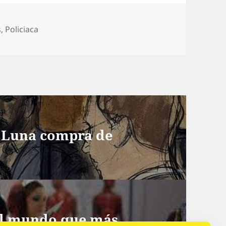
s
s
,
Policiaca
a Luna compra de
del mundo que más