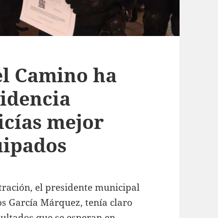
el Camino ha
cidencia
licías mejor
uipados
tración, el presidente municipal
os García Márquez, tenía claro
sultados que se esperan en