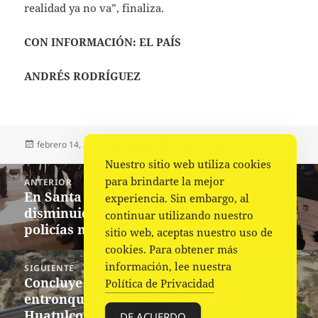
realidad ya no va”, finaliza.
CON INFORMACIÓN: EL PAÍS
ANDRÉS RODRÍGUEZ
Publicado
Autor
Categorías
febrero 14, 2023
Fuente
Nacional
,
Portada
el
Nuestro sitio web utiliza cookies
Navegación
para brindarte la mejor
ANTERIOR
de
En Santa Lucía del Camino ha
Entrada
experiencia. Sin embargo, al
entradas
disminuido la incidencia delictiva, con
anterior:
continuar utilizando nuestro
policías mejor capacitados y equipados
sitio web, aceptas nuestro uso de
cookies. Para obtener más
información, lee nuestra
SIGUIENTE
Concluye SICT construcción del
Siguiente
Política de Privacidad
entronque a desnivel Santa María
entrada:
Huatulco
DE ACUERDO