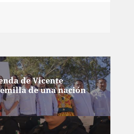
s
enda de Vicente
semilla de una nación