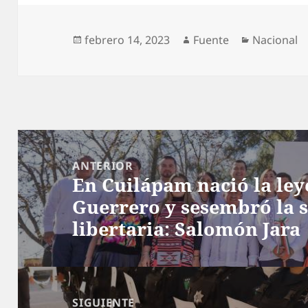
Publicado
Autor
Categoría
febrero 14, 2023
Fuente
Nacional
el
Navegación
de
ANTERIOR
En Cuilápam nació la ley
entradas
Entrada
Guerrero y sesembró la 
anterior:
libertaria: Salomón Jara
SIGUIENTE