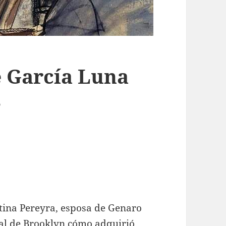
e García Luna
s
stina Pereyra, esposa de Genaro
ral de Brooklyn cómo adquirió