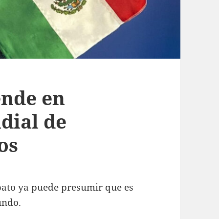
ende en
ial de
os
bato ya puede presumir que es
undo.