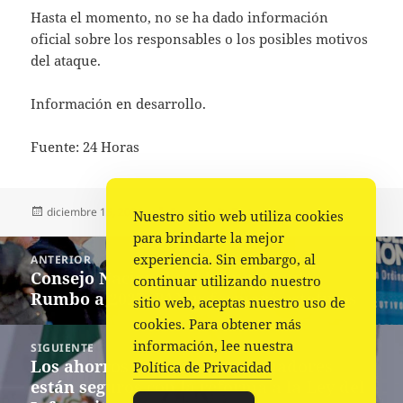
Hasta el momento, no se ha dado información
oficial sobre los responsables o los posibles motivos
del ataque.
Información en desarrollo.
Fuente: 24 Horas
Publicado
Autor
Categorías
diciembre 15, 2024
Fuente
Portada
Nuestro sitio web utiliza cookies
el
para brindarte la mejor
Navegación
experiencia. Sin embargo, al
ANTERIOR
de
Consejo Nacional del blanquiazul:
Entrada
continuar utilizando nuestro
entradas
Rumbo a 2027, PAN reformará estatutos
anterior:
sitio web, aceptas nuestro uso de
cookies. Para obtener más
información, lee nuestra
SIGUIENTE
Los ahorros de las y los trabajadores
Siguiente
Política de Privacidad
están seguros con la reforma a la Ley del
entrada: