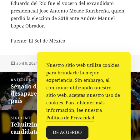
Eduardo del Río fue el vocero del excandidato
presidencial Jose Antonio Meade Kuribreña, quien
perdió la elección de 2018 ante Andrés Manuel
López Obrador.
Fuente: El Sol de México
Publicado
Autor
Categorías
abril 9, 2024
Fuente
Nacional
Nuestro sitio web utiliza cookies
el
para brindarte la mejor
Navegación
experiencia. Sin embargo, al
ANTERIOR
de
Senado de la República rechaza
Entrada
continuar utilizando nuestro
entradas
desaparecer poderes en 3 estados del
anterior:
sitio web, aceptas nuestro uso de
país
cookies. Para obtener más
información, lee nuestra
Política de Privacidad
SIGUIENTE
Tehuitzingo: asesinan a esposo de
Siguiente
candidata de la oposición a regidora
entrada:
DE ACUERDO