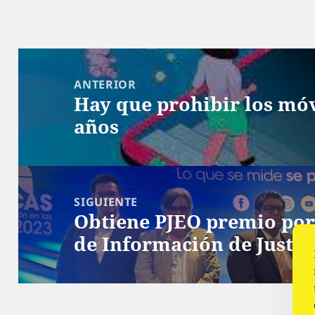
Navegación
de
ANTERIOR
Hay que prohibir los móv
entradas
Entrada
años
anterior:
SIGUIENTE
Obtiene PJEO premio por
Siguiente
de Información de Justic
entrada: