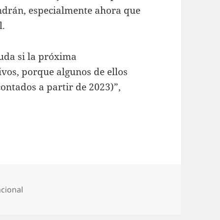
endrán, especialmente ahora que
l.
uda si la próxima
ivos, porque algunos de ellos
contados a partir de 2023)”,
s
cional