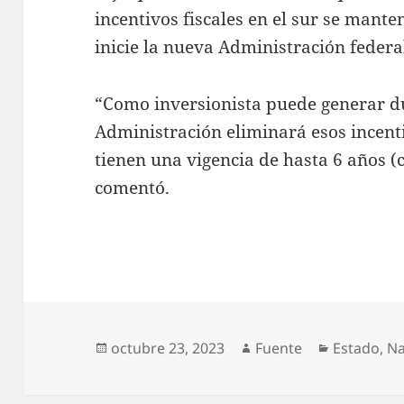
incentivos fiscales en el sur se mant
inicie la nueva Administración federa
“Como inversionista puede generar d
Administración eliminará esos incent
tienen una vigencia de hasta 6 años (
comentó.
Publicado
Autor
Categoría
octubre 23, 2023
Fuente
Estado
,
Na
el