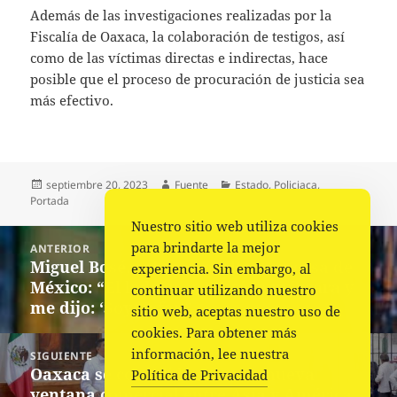
Además de las investigaciones realizadas por la
Fiscalía de Oaxaca, la colaboración de testigos, así
como de las víctimas directas e indirectas, hace
posible que el proceso de procuración de justicia sea
más efectivo.
Publicado
Autor
Categorías
septiembre 20, 2023
Fuente
Estado
,
Policiaca
,
el
Portada
Nuestro sitio web utiliza cookies
Navegación
para brindarte la mejor
ANTERIOR
de
Miguel Bosé, sobre el asalto a su casa de
Entrada
experiencia. Sin embargo, al
entradas
México: “El ladrón se quitó la máscara y
anterior:
continuar utilizando nuestro
me dijo: ‘Soy tu fan”
sitio web, aceptas nuestro uso de
cookies. Para obtener más
información, lee nuestra
SIGUIENTE
Oaxaca se consolida como la nueva
Siguiente
Política de Privacidad
ventana comercial entre Asia y América
entrada: