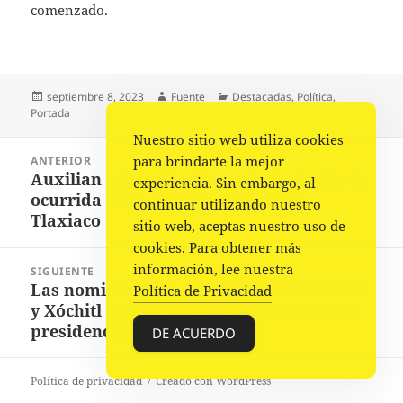
comenzado.
Publicado
Autor
Categorías
septiembre 8, 2023
Fuente
Destacadas
,
Política
,
el
Portada
Nuestro sitio web utiliza cookies
Navegación
para brindarte la mejor
ANTERIOR
de
Auxilian a la población ante fuerte lluvia
Entrada
experiencia. Sin embargo, al
entradas
ocurrida en la Heroica Ciudad de
anterior:
continuar utilizando nuestro
Tlaxiaco
sitio web, aceptas nuestro uso de
cookies. Para obtener más
información, lee nuestra
SIGUIENTE
Las nominaciones de Claudia Sheinbaum
Siguiente
Política de Privacidad
y Xóchitl Gálvez dan inicio a la campaña
entrada:
presidencial de México
DE ACUERDO
Política de privacidad
Creado con WordPress