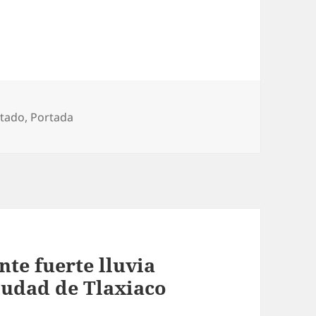
tegorías
stado
,
Portada
nte fuerte lluvia
iudad de Tlaxiaco