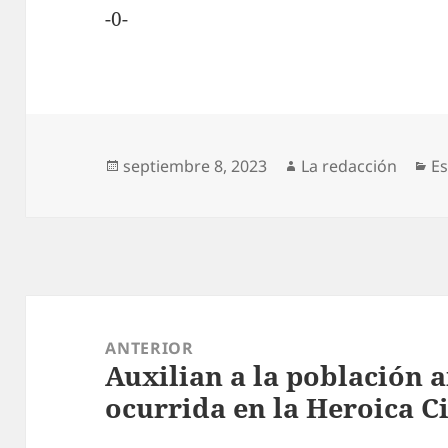
-0-
Publicado
Autor
Ca
septiembre 8, 2023
La redacción
E
el
Navegación
de
ANTERIOR
Auxilian a la población a
entradas
Entrada
ocurrida en la Heroica C
anterior: