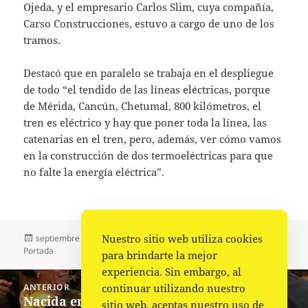
Ojeda, y el empresario Carlos Slim, cuya compañía,
Carso Construcciones, estuvo a cargo de uno de los
tramos.
Destacó que en paralelo se trabaja en el despliegue
de todo “el tendido de las líneas eléctricas, porque
de Mérida, Cancún, Chetumal, 800 kilómetros, el
tren es eléctrico y hay que poner toda la línea, las
catenarias en el tren, pero, además, ver cómo vamos
en la construcción de dos termoeléctricas para que
no falte la energía eléctrica”.
Publicado
Autor
Categorías
Nuestro sitio web utiliza cookies
septiembre 7, 2023
Fuente
Destacadas
,
Nacional
,
el
Portada
para brindarte la mejor
experiencia. Sin embargo, al
Navegación
continuar utilizando nuestro
ANTERIOR
de
Nacida en la izquierda y destinada para
Entrada
sitio web, aceptas nuestro uso de