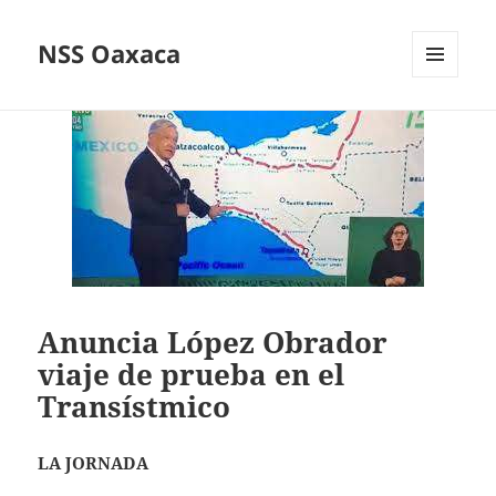
NSS Oaxaca
MENÚ
Y
WIDGETS
Anuncia López Obrador
viaje de prueba en el
Transístmico
LA JORNADA