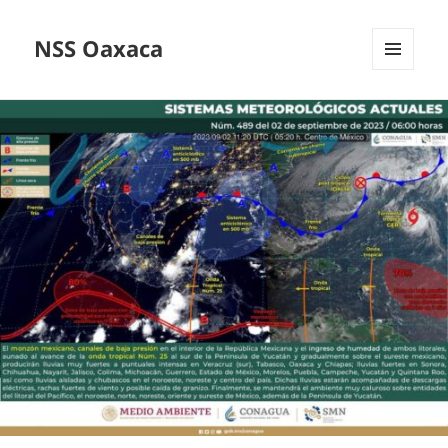
NSS Oaxaca
MENÚ
Y
WIDGETS