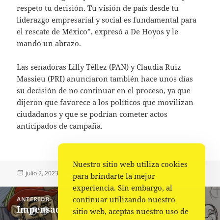
respeto tu decisión. Tu visión de país desde tu
liderazgo empresarial y social es fundamental para
el rescate de México”, expresó a De Hoyos y le
mandó un abrazo.
Las senadoras Lilly Téllez (PAN) y Claudia Ruiz
Massieu (PRI) anunciaron también hace unos días
su decisión de no continuar en el proceso, ya que
dijeron que favorece a los políticos que movilizan
ciudadanos y que se podrían cometer actos
anticipados de campaña.
Nuestro sitio web utiliza cookies
Publicado
Autor
Categorías
julio 2, 2023
Fuente
Política
,
Portada
para brindarte la mejor
el
experiencia. Sin embargo, al
Navegación
continuar utilizando nuestro
ANTERIOR
de
Impensado
Entrada
sitio web, aceptas nuestro uso de
entradas