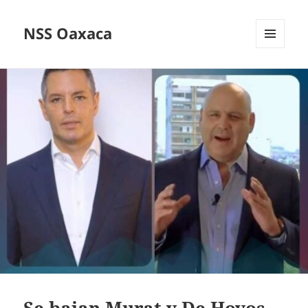
NSS Oaxaca
MENÚ
Y
WIDGETS