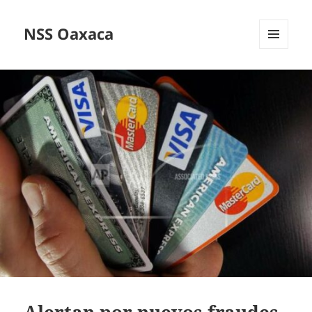
NSS Oaxaca
MENÚ
Y
WIDGETS