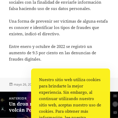
sociales con la finalidad de enviarle información
falsa haciendo uso de sus datos personales.
Una forma de prevenir ser víctimas de alguna estafa
es conocer e identificar los tipos de fraudes que
existen, indicó el directivo.
Entre enero y octubre de 2022 se registró un
aumento de 9.5 por ciento en las denuncias de
fraudes digitales.
Nuestro sitio web utiliza cookies
Publicado
Autor
Categorías
mayo 26, 2023
Fuente
Nacional
,
Portada
para brindarte la mejor
el
experiencia. Sin embargo, al
Navegación
continuar utilizando nuestro
ANTERIOR
de
Un dron militar sobrevuela el cráter del
Entrada
sitio web, aceptas nuestro uso de
entradas
volcán Popocatépetl
anterior:
cookies. Para obtener más
información, lee nuestra