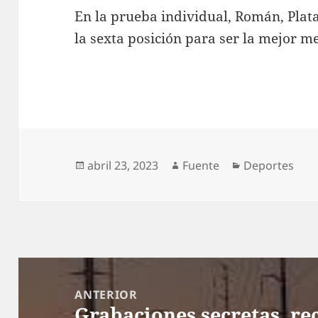
En la prueba individual, Román, Plat
la sexta posición para ser la mejor m
Publicado
Autor
Categorías
abril 23, 2023
Fuente
Deportes
el
Navegación
de
ANTERIOR
Grabaciones secretas, r
entradas
Entrada