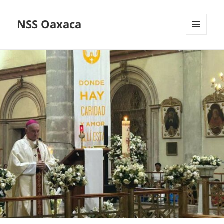
NSS Oaxaca
MENÚ
Y
WIDGETS