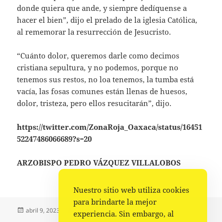
donde quiera que ande, y siempre dedíquense a
hacer el bien”, dijo el prelado de la iglesia Católica,
al rememorar la resurrección de Jesucristo.
“Cuánto dolor, queremos darle como decimos
cristiana sepultura, y no podemos, porque no
tenemos sus restos, no loa tenemos, la tumba está
vacía, las fosas comunes están llenas de huesos,
dolor, tristeza, pero ellos resucitarán”, dijo.
https://twitter.com/ZonaRoja_Oaxaca/status/16451
52247486066689?s=20
ARZOBISPO PEDRO VÁZQUEZ VILLALOBOS
Nuestro sitio web utiliza cookies
para brindarte la mejor
Publicado
Autor
Categorías
abril 9, 2023
Fuente
Estado
experiencia. Sin embargo, al
el