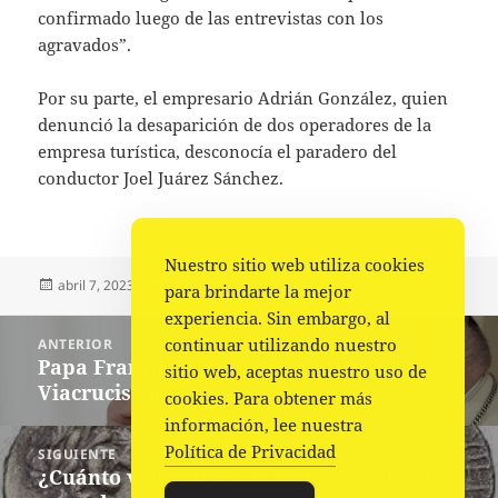
confirmado luego de las entrevistas con los
agravados”.
Por su parte, el empresario Adrián González, quien
denunció la desaparición de dos operadores de la
empresa turística, desconocía el paradero del
conductor Joel Juárez Sánchez.
Nuestro sitio web utiliza cookies
Publicado
Autor
Categorías
abril 7, 2023
Fuente
Nacional
para brindarte la mejor
el
experiencia. Sin embargo, al
Navegación
continuar utilizando nuestro
ANTERIOR
de
Papa Francisco no participará en
Entrada
sitio web, aceptas nuestro uso de
entradas
Viacrucis en Coliseo
anterior:
cookies. Para obtener más
información, lee nuestra
Política de Privacidad
SIGUIENTE
¿Cuánto valdrían en la actualidad las 30
Siguiente