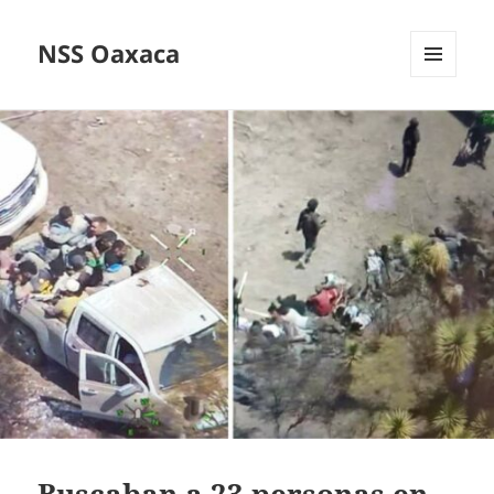
NSS Oaxaca
MENÚ
Y
WIDGETS