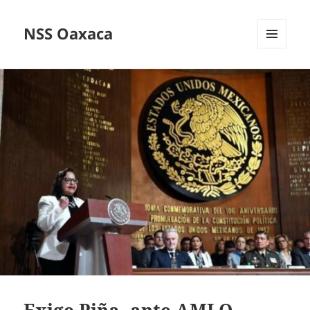
NSS Oaxaca
MENÚ
Y
WIDGETS