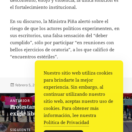
descontento, enojo y violencia, la única solución es
el fortalecimiento institucional.
En su discurso, la Ministra Piña alertó sobre el
riesgo de que los actores políticos experimenten, en
sus escritorios, una falsa sensación del “deber
cumplido”, sólo por participar “en reuniones con
bellos ejercicios de oratoria”, a los que calificó de
“encuentros estériles”.
Nuestro sitio web utiliza cookies
para brindarte la mejor
Publicado
Autor
Categorías
febrero 5, 2023
Fuente
Nacional
,
Portada
experiencia. Sin embargo, al
el
continuar utilizando nuestro
Navegación
sitio web, aceptas nuestro uso de
ANTERIOR
de
Protestan de nuevo transportistas para
Entrada
cookies. Para obtener más
entradas
exigir libertad de sus dirigentes
anterior:
información, lee nuestra
Política de Privacidad
SIGUIENTE