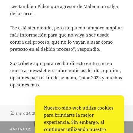
Lee también Piden que agresor de Malena no salga
de la cárcel
“Se está atendiendo, pero no puedo tampoco ampliar
más información para que no vaya a ser usado
contra del proceso, que no lo vayan a usar como
pretexto en el debido proceso”, respondió.
Suscríbete aquí para recibir directo en tu correo
nuestras newsletters sobre noticias del día, opinión,
opciones para el fin de semana, Qatar 2022 y muchas
opciones más.
Nuestro sitio web utiliza cookies
Publicado
Autor
Categorías
enero 24, 2023
Fuente
Nacional
,
Portada
para brindarte la mejor
el
experiencia. Sin embargo, al
Navegación
continuar utilizando nuestro
ANTERIOR
de