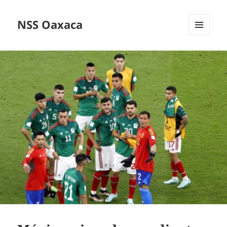
NSS Oaxaca
MENÚ
Y
WIDGETS