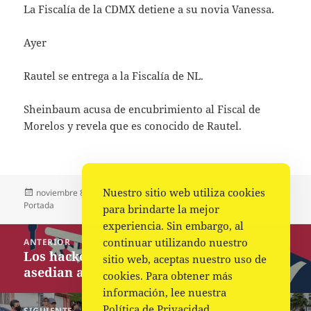
La Fiscalía de la CDMX detiene a su novia Vanessa.
Ayer
Rautel se entrega a la Fiscalía de NL.
Sheinbaum acusa de encubrimiento al Fiscal de
Morelos y revela que es conocido de Rautel.
Nuestro sitio web utiliza cookies
Publicado
Autor
Categorías
noviembre 8, 2022
Fuente
Nacional
,
Policiaca
,
el
Portada
para brindarte la mejor
experiencia. Sin embargo, al
Navegación
continuar utilizando nuestro
ANTERIOR
de
Los hackeos a instituciones públicas
Entrada
sitio web, aceptas nuestro uso de
entradas
asedian al Gobierno de López Obrador
anterior:
cookies. Para obtener más
información, lee nuestra
Política de Privacidad
SIGUIENTE