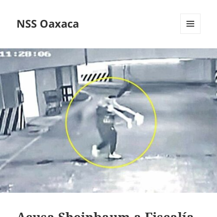
NSS Oaxaca
MENÚ
Y
WIDGETS