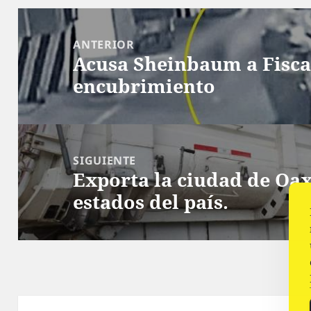
Navegación
de
ANTERIOR
Acusa Sheinbaum a Fisca
entradas
Entrada
encubrimiento
anterior:
SIGUIENTE
Exporta la ciudad de Oax
Siguiente
estados del país.
entrada: