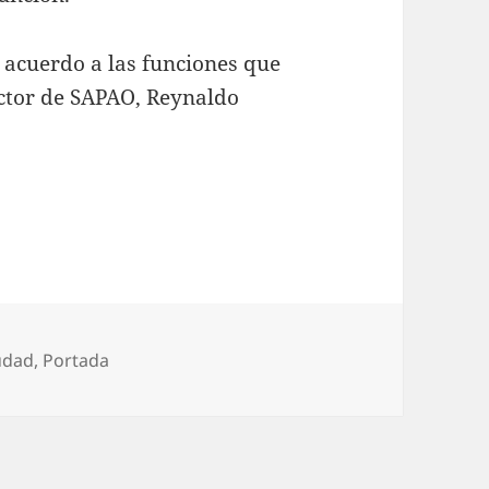
 acuerdo a las funciones que
ector de SAPAO, Reynaldo
tegorías
udad
,
Portada