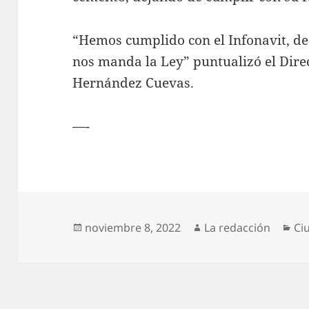
“Hemos cumplido con el Infonavit, de
nos manda la Ley” puntualizó el Dir
Hernández Cuevas.
—-
Publicado
Autor
Ca
noviembre 8, 2022
La redacción
Ci
el