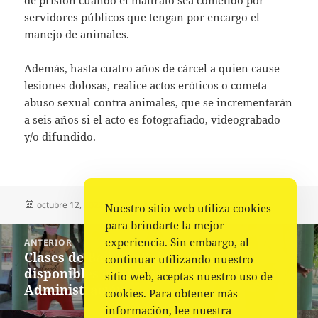
servidores públicos que tengan por encargo el
manejo de animales.
Además, hasta cuatro años de cárcel a quien cause
lesiones dolosas, realice actos eróticos o cometa
abuso sexual contra animales, que se incrementarán
a seis años si el acto es fotografiado, videograbado
y/o difundido.
Publicado
Autor
Categorías
octubre 12, 2022
Fuente
Nacional
Nuestro sitio web utiliza cookies
el
para brindarte la mejor
Navegación
experiencia. Sin embargo, al
ANTERIOR
de
Clases de Baile de Salón, ahora
Entrada
continuar utilizando nuestro
entradas
disponibles en el Parque Colosio:
anterior:
sitio web, aceptas nuestro uso de
Administración
cookies. Para obtener más
información, lee nuestra