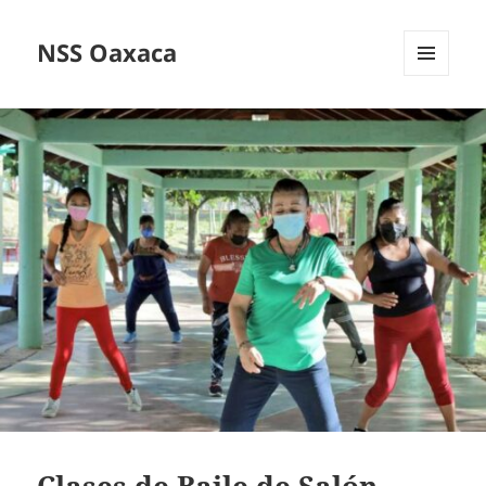
NSS Oaxaca
MENÚ
Y
WIDGETS