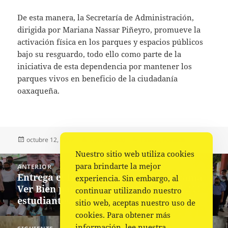
De esta manera, la Secretaría de Administración,
dirigida por Mariana Nassar Piñeyro, promueve la
activación física en los parques y espacios públicos
bajo su resguardo, todo ello como parte de la
iniciativa de esta dependencia por mantener los
parques vivos en beneficio de la ciudadanía
oaxaqueña.
Publicado
Autor
Categorías
octubre 12, 2022
Comunicado
Estado
,
Portada
el
Nuestro sitio web utiliza cookies
Navegación
para brindarte la mejor
ANTERIOR
de
Entrega el IEEPO anteojos del programa
Entrada
experiencia. Sin embargo, al
entradas
Ver Bien para Aprender Mejor a mil 241
anterior:
continuar utilizando nuestro
estudiantes de la Cuenca
sitio web, aceptas nuestro uso de
cookies. Para obtener más
información, lee nuestra