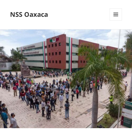
NSS Oaxaca
MENÚ
Y
WIDGETS