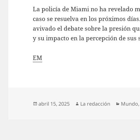
La policía de Miami no ha revelado má
caso se resuelva en los próximos días.
avivado el debate sobre la presión qu
y su impacto en la percepción de sus 
EM
Publicado
Autor
Categor
abril 15, 2025
La redacción
Mundo
el