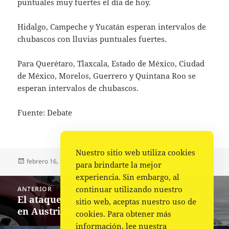
puntuales muy fuertes el día de hoy.
Hidalgo, Campeche y Yucatán esperan intervalos de
chubascos con lluvias puntuales fuertes.
Para Querétaro, Tlaxcala, Estado de México, Ciudad
de México, Morelos, Guerrero y Quintana Roo se
esperan intervalos de chubascos.
Fuente: Debate
Nuestro sitio web utiliza cookies
Publicado
Autor
Categorías
febrero 16, 2025
Fuente
Nacional
para brindarte la mejor
el
experiencia. Sin embargo, al
Navegación
continuar utilizando nuestro
ANTERIOR
de
El ataque con un muerto y cinco heridos
Entrada
sitio web, aceptas nuestro uso de
entradas
en Austria fue un atentado islamista
anterior:
cookies. Para obtener más
información, lee nuestra