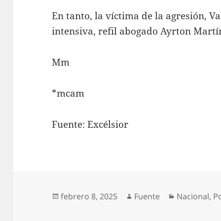
En tanto, la víctima de la agresión, Va
intensiva, refil abogado Ayrton Martí
Mm
*mcam
Fuente: Excélsior
Publicado
Autor
Categorías
febrero 8, 2025
Fuente
Nacional
,
P
el