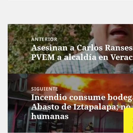
Navegación
de
ANTERIOR
Asesinan a Carlos Ranses 
entradas
Entrada
PVEM a alcaldía en Vera
anterior:
SIGUIENTE
Incendio consume bodega
Siguiente
Abasto de Iztapalapa; no
entrada:
humanas