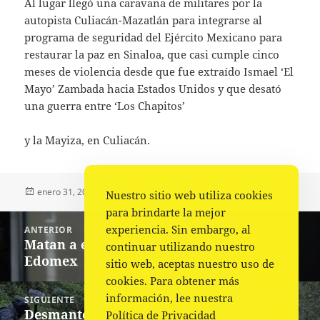
Al lugar llegó una caravana de militares por la
autopista Culiacán-Mazatlán para integrarse al
programa de seguridad del Ejército Mexicano para
restaurar la paz en Sinaloa, que casi cumple cinco
meses de violencia desde que fue extraído Ismael ‘El
Mayo’ Zambada hacia Estados Unidos y que desató
una guerra entre ‘Los Chapitos’
y la Mayiza, en Culiacán.
Publicado
Autor
Categorías
enero 31, 2025
Fuente
Sin categoría
Nuestro sitio web utiliza cookies
el
para brindarte la mejor
Navegación
experiencia. Sin embargo, al
ANTERIOR
de
Matan a exdiputado local del PAN en el
Entrada
continuar utilizando nuestro
entradas
Edomex
anterior:
sitio web, aceptas nuestro uso de
cookies. Para obtener más
información, lee nuestra
SIGUIENTE
Desmantelan retenes del crimen
Siguiente
Política de Privacidad