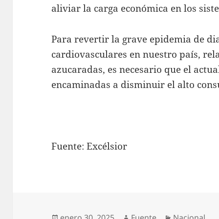
aliviar la carga económica en los sist
Para revertir la grave epidemia de d
cardiovasculares en nuestro país, re
azucaradas, es necesario que el actua
encaminadas a disminuir el alto cons
Fuente: Excélsior
Publicado
Autor
Categorías
enero 30, 2025
Fuente
Nacional