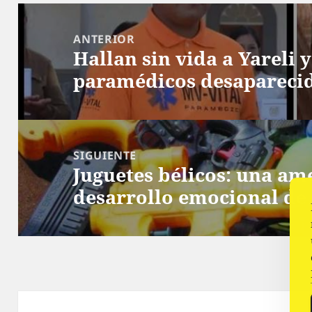
Navegación
de
ANTERIOR
Hallan sin vida a Yareli 
entradas
Entrada
paramédicos desaparecid
anterior:
SIGUIENTE
Juguetes bélicos: una am
Siguiente
desarrollo emocional de 
entrada: