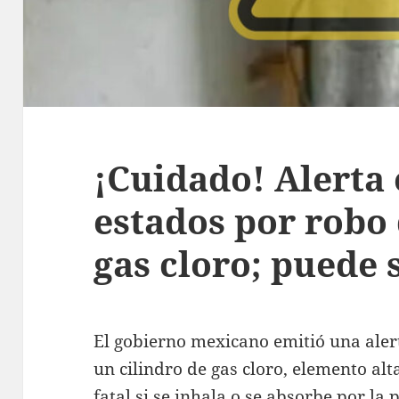
¡Cuidado! Alerta 
estados por robo 
gas cloro; puede s
El gobierno mexicano emitió una alert
un cilindro de gas cloro, elemento al
fatal si se inhala o se absorbe por la p