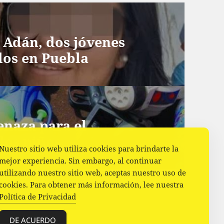
y Adán, dos jóvenes
os en Puebla
enaza para el
los niños
Nuestro sitio web utiliza cookies para brindarte la
mejor experiencia. Sin embargo, al continuar
utilizando nuestro sitio web, aceptas nuestro uso de
cookies. Para obtener más información, lee nuestra
Política de Privacidad
DE ACUERDO