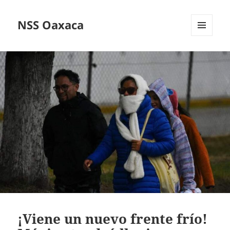
NSS Oaxaca
MENÚ
Y
WIDGETS
¡Viene un nuevo frente frío!