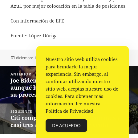
Azul, por mejor colocación en la tabla de posiciones.
Con información de EFE
Fuente: López Dóriga
Publicado
Autor
Categorías
diciembre 1, 2024
Fuente
Deportes
,
Portada
Nuestro sitio web utiliza cookies
el
para brindarte la mejor
Navegación
experiencia. Sin embargo, al
ANTERIOR
de
Joe Biden indulta a su hijo Hunter,
Entrada
continuar utilizando nuestro
entradas
aunque había prometido no intervenir en
anterior:
sitio web, aceptas nuestro uso de
su proceso judicial
cookies. Para obtener más
información, lee nuestra
Política de Privacidad
SIGUIENTE
Citi completa separación de Banamex a
Siguiente
casi tres años del anuncio de venta
entrada:
DE ACUERDO