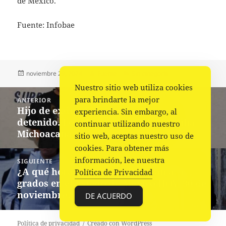
de México.
Fuente: Infobae
Publicado
Autor
Categorías
noviembre 29, 2024
Fuente
Sin categoría
el
Nuestro sitio web utiliza cookies
Navegación
para brindarte la mejor
ANTERIOR
de
Hijo de exdiputada de Morena es
Entrada
experiencia. Sin embargo, al
entradas
detenido. Lo relacionan con La Familia
anterior:
continuar utilizando nuestro
Michoacana
sitio web, aceptas nuestro uso de
cookies. Para obtener más
información, lee nuestra
SIGUIENTE
¿A qué hora y en dónde llegarán a -1
Siguiente
Política de Privacidad
grados en el Estado de México HOY, 30 de
entrada:
noviembre?
DE ACUERDO
Política de privacidad
Creado con WordPress