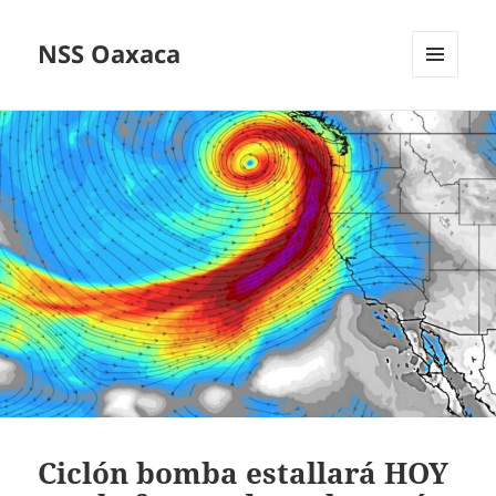
NSS Oaxaca
MENÚ
Y
WIDGETS
Ciclón bomba estallará HOY