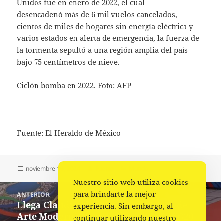
Unidos fue en enero de 2022, el cual
desencadenó más de 6 mil vuelos cancelados,
cientos de miles de hogares sin energía eléctrica y
varios estados en alerta de emergencia, la fuerza de
la tormenta sepultó a una región amplia del país
bajo 75 centímetros de nieve.
Ciclón bomba en 2022. Foto: AFP
Fuente: El Heraldo de México
Publicado
Autor
Categorías
noviembre 19, 2024
Fuente
Mundo
el
Nuestro sitio web utiliza cookies
Navegación
para brindarte la mejor
ANTERIOR
de
Llega Claudia Sheinbaum al Museo de
Entrada
experiencia. Sin embargo, al
entradas
Arte Moderno para participar en el G20
anterior:
continuar utilizando nuestro