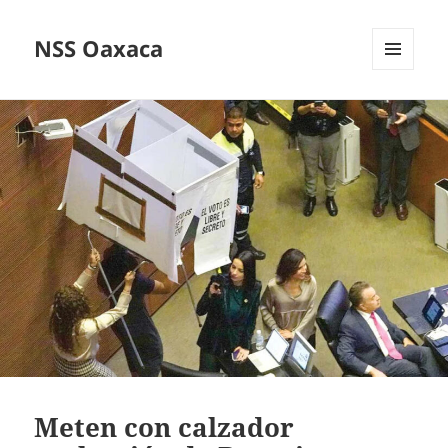
NSS Oaxaca
MENÚ
Y
WIDGETS
Meten con calzador