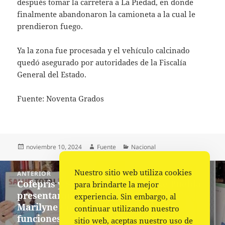
después tomar la carretera a La Piedad, en donde
finalmente abandonaron la camioneta a la cual le
prendieron fuego.
Ya la zona fue procesada y el vehículo calcinado
quedó asegurado por autoridades de la Fiscalía
General del Estado.
Fuente: Noventa Grados
Publicado
Autor
Categorías
noviembre 10, 2024
Fuente
Nacional
el
Navegación
Nuestro sitio web utiliza cookies
ANTERIOR
de
Cofepris y Secretaría de Salud de Puebla
Entrada
para brindarte la mejor
entradas
presentarán denuncia penal contra
anterior:
experiencia. Sin embargo, al
Marilyne Cote por usurpación de
continuar utilizando nuestro
funciones
sitio web, aceptas nuestro uso de