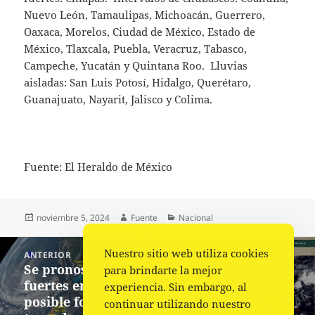
Nuevo León, Tamaulipas, Michoacán, Guerrero,
Oaxaca, Morelos, Ciudad de México, Estado de
México, Tlaxcala, Puebla, Veracruz, Tabasco,
Campeche, Yucatán y Quintana Roo. Lluvias
aisladas: San Luis Potosí, Hidalgo, Querétaro,
Guanajuato, Nayarit, Jalisco y Colima.
Fuente: El Heraldo de México
Publicado
Autor
Categorías
noviembre 5, 2024
Fuente
Nacional
el
Navegación
Nuestro sitio web utiliza cookies
ANTERIOR
de
Se pronostican lluvias puntuales muy
Entrada
para brindarte la mejor
entradas
fuertes en Oaxaca y Chiapas, además de
anterior:
experiencia. Sin embargo, al
posible formación de torbellinos o
continuar utilizando nuestro