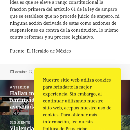
idea es que se eleve a rango constitucional la
fracción primera del artículo 61 de la ley de amparo
que se establece que no procede juicio de amparo, ni
ninguna acción derivada de estas como acciones de
suspensiones en contra de la constitución, lo mismo
contra reformas y su proceso legislativo.
Fuente: El Heraldo de México
Publicado
Autor
Categorías
octubre 27, 2024
Fuente
Nacional
,
Portada
el
Nuestro sitio web utiliza cookies
Navegación
para brindarte la mejor
ANTERIOR
de
Hallan muerto a Víctor “N”, presunto
Entrada
experiencia. Sin embargo, al
entradas
feminicida de Liliana, menor de 12 años
anterior:
continuar utilizando nuestro
asesinada en Chiapas
sitio web, aceptas nuestro uso de
cookies. Para obtener más
información, lee nuestra
SIGUIENTE
Violencia en Tecpan: van 31 personas
Siguiente
Política de Privacidad