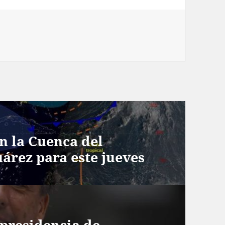
s
n la Cuenca del
uárez para este jueves
 presidencia de