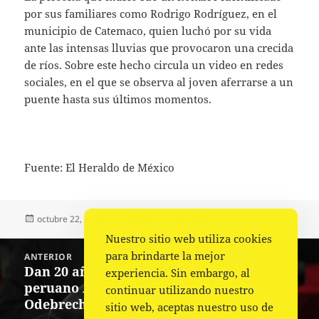
por sus familiares como Rodrigo Rodríguez, en el
municipio de Catemaco, quien luchó por su vida
ante las intensas lluvias que provocaron una crecida
de ríos. Sobre este hecho circula un video en redes
sociales, en el que se observa al joven aferrarse a un
puente hasta sus últimos momentos.
Fuente: El Heraldo de México
Publicado
Autor
Categorías
octubre 22, 2024
Fuente
Nacional
el
Nuestro sitio web utiliza cookies
Navegación
para brindarte la mejor
ANTERIOR
de
Dan 20 años de cárcel a expresidente
Entrada
experiencia. Sin embargo, al
entradas
peruano Alejandro Toledo por caso
anterior:
continuar utilizando nuestro
Odebrecht
sitio web, aceptas nuestro uso de