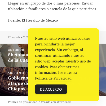
Llegar en un grupo de dos o más personas Enviar
ubicación a familiares o escuela de la que participas
Fuente: El Heraldo de México
Publicado
Autor
Categorías
octubre 2, 2024
Fuente
Nacional
Nuestro sitio web utiliza cookies
el
para brindarte la mejor
Navegación
experiencia. Sin embargo, al
ANTERIOR
de
Sheinbaum hace historia; toma el relevo
Entrada
continuar utilizando nuestro
entradas
de la Cuarta Transformación
anterior:
sitio web, aceptas nuestro uso de
cookies. Para obtener más
información, lee nuestra
SIGUIENTE
Gobierno de Perú exige investigación por
Siguiente
Política de Privacidad
ataque del Ejército a migrantes en
entrada:
Chiapas
DE ACUERDO
Política de privacidad
Creado con WordPress