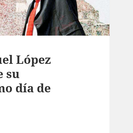
el López
e su
mo día de