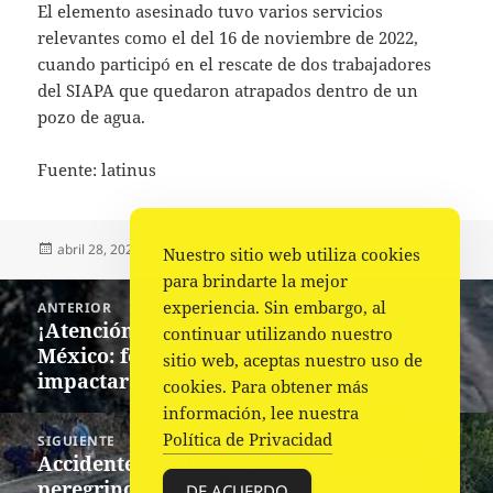
El elemento asesinado tuvo varios servicios
relevantes como el del 16 de noviembre de 2022,
cuando participó en el rescate de dos trabajadores
del SIAPA que quedaron atrapados dentro de un
pozo de agua.
Fuente: latinus
Publicado
Autor
Categorías
abril 28, 2024
Fuente
Nacional
Nuestro sitio web utiliza cookies
el
para brindarte la mejor
Navegación
experiencia. Sin embargo, al
ANTERIOR
de
¡Atención!, huracán Alberto se dirige a
Entrada
continuar utilizando nuestro
entradas
México: fecha exacta y estados que
anterior:
sitio web, aceptas nuestro uso de
impactará
cookies. Para obtener más
información, lee nuestra
Política de Privacidad
SIGUIENTE
Accidente en Malinalco; fallecen 14
Siguiente
peregrinos
entrada:
DE ACUERDO